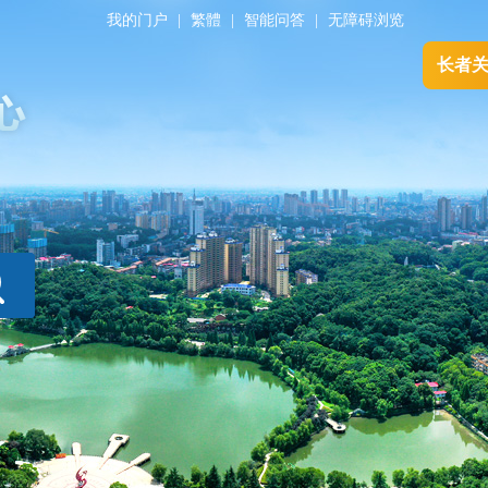
我的门户
|
繁體
|
智能问答
|
无障碍浏览
长者