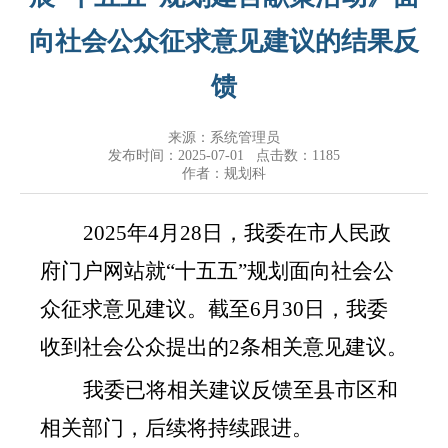
向社会公众征求意见建议的结果反
馈
来源：系统管理员
发布时间：2025-07-01 点击数：
1185
作者：规划科
2025
年
4
月
2
8
日，我
委
在市人民政
府门户网站就
“十五五”规划
面向社会公
众征求意见建议。截至
6
月
30
日，我
委
收到社会公众提出的
2
条
相关意见建议。
我委已将相关建议反馈至县市区和
相关部门，后续将持续跟进。