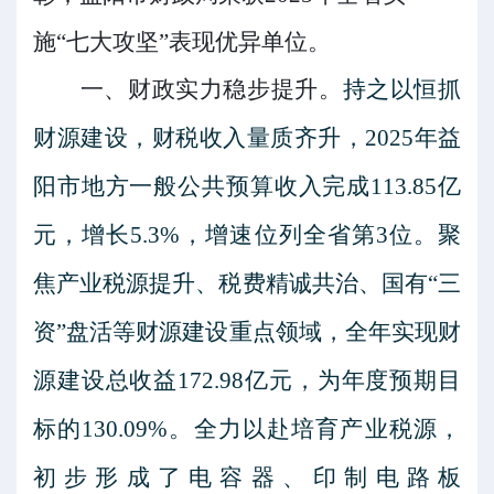
施“七大攻坚”表现优异单位。
一、财政实力稳步提升。
持之以恒抓
财源建设，财税收入量质齐升
，
2025
年益
阳市地方一般公共预算收入完成
113.85
亿
元，增长
5.3%
，增速位列全省第
3
位。聚
焦产业税源提升、税费精诚共治、国有
“
三
资
”
盘活等财源建设重点领域，全年实现财
源建设总收益
172.98
亿元，为年度预期目
标的
130.
09
%
。全力以赴培育产业税源，
初步形成了电容器、印制电路板