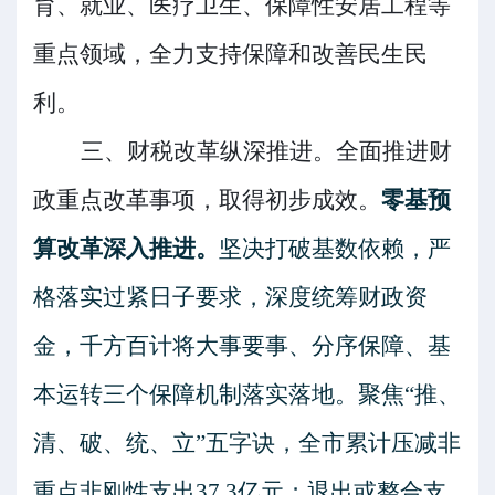
育、就业、医疗卫生、保障性安居工程等
重点领域，全力支持保障和改善民生民
利。
三、财税改革纵深推进。
全面推进财
政重点改革事项，取得初步成效。
零基预
算改革
深入推进
。
坚决打破基数依赖，严
格落实过紧日子要求，深度统筹财政资
金，千方百计将大事要事、分序保障、基
本运转三个保障机制落实落地。聚焦
“
推、
清、破、统、立
”
五字诀，全市累计压减非
重点非刚性支出
37.3
亿元；退出或整合支