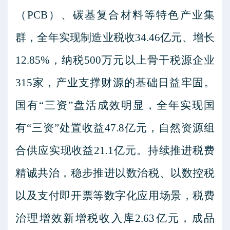
（
PCB
）、碳基复合材料等特色产业集
群，全年实现制造业税收
34.46
亿元
、
增长
12.85%
，纳税
500
万元以上骨干税源企业
315
家，产业支撑财源的基础日益牢固。
国有
“
三资
”
盘活成效明显，全年实现国
有
“
三资
”
处置收益
47.8
亿元，自然资源
组
合供应实现收益
21.1
亿元。
持续推进税费
精诚共治，稳步推进以数治税、以数控税
以及支付即开票等数字化应用场景，税费
治理增效新增税收入库
2.63
亿元，成品