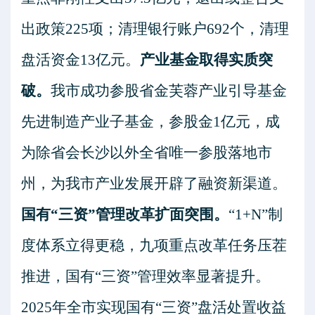
出政策
225
项；清理银行账户
692
个，清理
盘活资金
13
亿元。
产业基金取得实质突
破
。
我市
成功参股省金芙蓉产业引导基金
先进制造产业子基金，参股金
1
亿元，成
为除省会长沙以外全省唯一参股落地市
州，为我市产业发展开辟了融资新渠道。
国有
“
三资
”
管理改革扩面突围。
“
1+N
”
制
度体系立得更稳，九项重点改革任务压茬
推进，国有
“
三资
”
管理效率显著提升。
2025
年
全市实现国有
“
三资
”
盘活处置收益