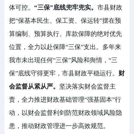
体可控
。
“
三保
”
底线兜牢兜实。
市县财政
把
“
保基本民生、保工资、保运转
”
摆在预
算编制、预算执行、库款保障的绝对优先
位置，全力以赴保障
“
三保
”
支出。多年来
我市未出现任何
“
三保
”
风险和舆情，
“
三
保
”
底线守得更牢，市县财政平稳运行。
财
会监督从紧从严。
坚决落实财会监督主
责，全力推进财政基础管理
“
强基固本
”
行
动，以财会监督利剑防范财政领域风险隐
患，推动财政管理进一步
高效
规范。