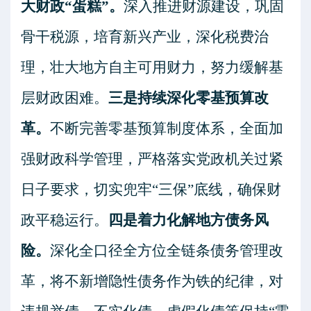
大财政
“
蛋糕
”
。
深入推进财源建设，巩固
骨干税源，培育新兴产业，深化税费治
理，壮大地方自主可用财力，努力缓解基
层财政困难。
三是
持续深化零基预算改
革。
不断完善零基预算制度体系，全面加
强财政科学管理，严格落实党政机关过紧
日子要求，切实兜牢
“
三保
”
底线，确保财
政平稳运行。
四是
着力化解地方债务风
险。
深化全口径全方位全链条债务管理改
革，将不新增隐性债务作为铁的纪律，对