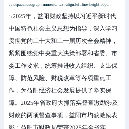
autospace:ideograph-numeric; text-align:left;line-height:30pt;
2025
年，
益阳
财政坚持以习近平新时代
">
中国特色社会主义思想为指导，深入学习
贯彻党的二十大和二十届历次全会精神，
紧紧围
绕党
中央重大决策部署和省委、市
委工作要求，统筹推进收入组织、支出保
障、防范风险、财税改革等各项重点工
作，为
益阳
经济社会发展提供了坚实保
障。
2025
年省政府大抓落实督查激励涉及
财政的两项督查事项，益阳市均获激励表
彰；益阳市财政局荣获
2025
年全省实