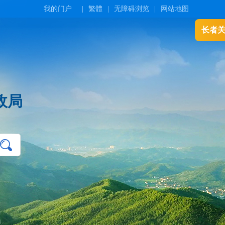
我的门户
|
繁體
|
无障碍浏览
|
网站地图
长者
政局