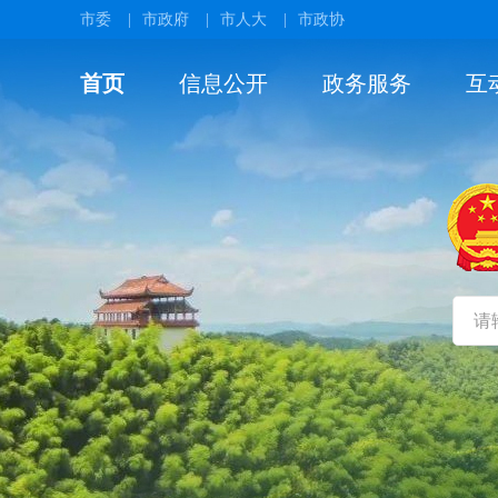
市委
|
市政府
|
市人大
|
市政协
首页
信息公开
政务服务
互