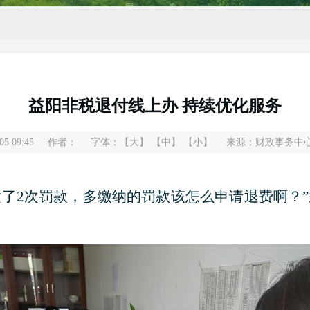
益阳非税退付线上办 持续优化服务
5 09:45
作者：
字体：
【大】
【中】
【小】
来源：财政事务中
号缴了2次罚款，多缴纳的罚款该怎么申请退费啊